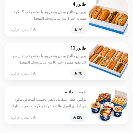
طابور 4
بريوش طازج وهش يحضر يوميا محشو في 21 نكهة
مميزة اختر 4 من ساندوتشك المفضل
0 سعرة حرارية
طابور 10
بريوش طازج وهش يحضر يوميا محشو في أكثر من
20 نكهة مميزة اختر 10 من ساندوتشك المفضل
0 سعرة حرارية
جمعه العائلة
بوكس إفطار متكامل يكفي لخمسة أشخاص يتكون
من أطباق الفول والشكشوكة والأومليت من اختيارك
بالإضافة إلى الكبدة الطازجة والجبنة البيضاء
0 سعرة حرارية
ومعصوب أبويا والفرنش توست وساندويتش الكلوب
المميز يقدم مع البطاطس المقلية وخبز التميس
العادي وخبز التميس المحشي بالجبن