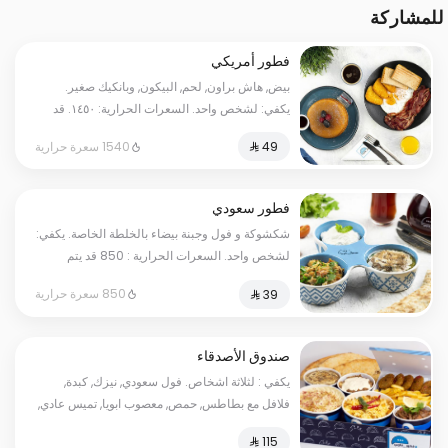
للمشاركة
فطور أمريكي
بيض, هاش براون, لحم, البيكون, وبانكيك صغير.
يكفي: لشخص واحد. السعرات الحرارية: ١٤٥٠. قد
يتم تطبيق مبلغ إضافي على بعض الاختيارات.
1540 سعرة حرارية
فطور سعودي
شكشوكة و فول وجبنة بيضاء بالخلطة الخاصة. يكفي:
لشخص واحد. السعرات الحرارية : 850 قد يتم
تطبيق 5 ریال مبلغ إضافي على بعض الاختيارات.
850 سعرة حرارية
صندوق الأصدقاء
يكفي : لثلاثة اشخاص. فول سعودي, نيزك, كبدة,
فلافل مع بطاطس, حمص, معصوب ابويا, تميس عادي,
تميس جبنة. السعرات الحرارية: ٢٠٠٠