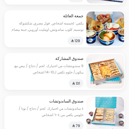
جمعة العائلة
يكفي: لخمسة اشخاص. فول مصري, شكشوكة
تونسية, كلوب ساندوتش, اومليت أوروبي, جبنة بيضاء,
معصوب أبويا, طبق كبدة, فرنش توست, تميس عادي,
تميس جبنة, تميس بر, توست. السعرات الحرارية:
٢٨٥٠
صندوق المشاركة
9 سندويتشات من اختيارك: لحم / دجاج / بيض مع
بيكون/ حلوم تكفي لـ10-14 اشخاص
صندوق الساندوتشات
٤ ساندوتشات من اختيارك: لحم / دجاج / تونا /
حلومي يكفي من ٤-٦ اشخاص