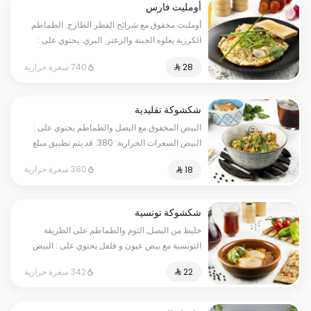
أومليت فارس
أومليت مخفوق مع شرائح الفطر الطازج. الطماطم
الكرزية يعلوه الجبنة والزعتر. البري. يحتوي على :
البيض ، حليب. السعرات الحرارية: 740
740 سعرة حرارية
شكشوكة تقليدية
البيض المخفوق مع البصل والطماطم يحتوي على :
البيض السعرات الحرارية: 380. قد يتم تطبيق مبلغ
إضافي على بعض الاختيارات.
380 سعرة حرارية
شكشوكة تونسية
خليط من البصل, الثوم والطماطم على الطريقة
التونسية مع بيض عيون و فلفل يحتوي على : البيض
السعرات الحرارية: 342. قد يتم تطبيق مبلغ إضافي
342 سعرة حرارية
على بعض الاختيارات.