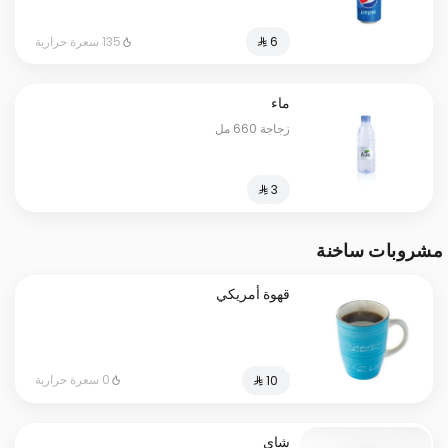
135 سعرة حرارية
ماء
زجاجة 660 مل
مشروبات ساخنة
قهوة أمريكي
0 سعرة حرارية
شاي