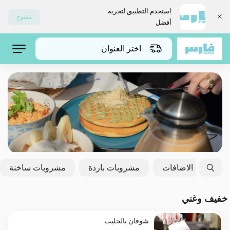
استخدم التطبيق لتجربة
مفتوح
أفضل
اختر العنوان
لحلو
الاضافات
مشروبات باردة
مشروبات ساخنة
خفيف وغني
شوفان بالحليب