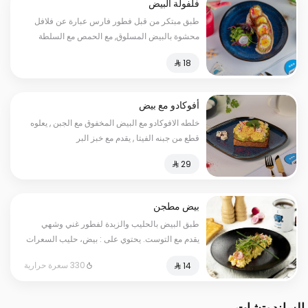
فلفولة البيض
طبق مبتكر من قبل فطور فارس عبارة عن فلافل
محشوة بالبيض المسلوق, مع الحمص مع السلطة
أفوكادو مع بيض
خلطه الافوكادو مع البيض المخفوق مع الجبن , يعلوه
قطع من جبنه الفيتا , يقدم مع خبز البر
بيض مطجن
طبق البيض بالحليب والزبدة لفطور غني وشهي
يقدم مع التوست. يحتوي على : بيض، حليب السعرات
الحرارية: 330
330 سعرة حرارية
الساندوتشات