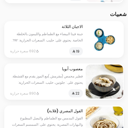
شعبيات
الاجبان الثلاثة
جبنة فيتا البيضاء مع الطماطم والليمون بالخلطة
الخاصة. يحتوي على: حليب. السعرات الحرارية: ٦٩٢.
قد يتم تطبيق مبلغ إضافي على بعض الاختيارات.
692 سعرة حرارية
معصوب أبويا
فطير محمص (مقرمش )مع الموز يقدم مع القشطة.
يحتوي على : جلوتين، حليب. السعرات الحرارية:
١٢١٠. قد يتم تطبيق مبلغ إضافي على بعض
890 سعرة حرارية
الاختيارات.
الفول المصري (قلابة)
الفول المدمس مع الطماطم والبصل المطبوخ
والبهارات المصرية. يحتوي على: السمسم السعرات