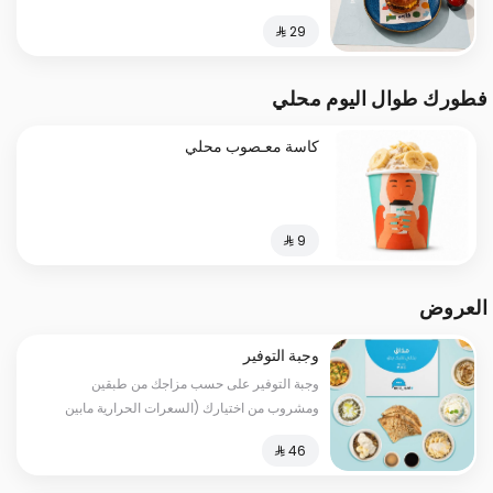
فطورك طوال اليوم محلي
كاسة معـصوب محلي
العروض
وجبة التوفير
وجبة التوفير على حسب مزاجك من طبقين
ومشروب من اختيارك (السعرات الحرارية مابين
530-1210)