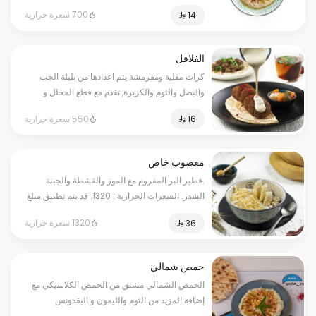
السعرات الحرارية: ٧٠٠. قد يتم تطبيق مبلغ إضافي
700 سعرة حرارية
على بعض الاختيارات.
الفلافل
كرات مقلية ومقرمشة يتم اعدادها من بليلة الحب
والبصل والثوم والكزبرة, تقدم مع قطع المخلل و
صوص الطحينة. يحتوي على: السمسم. السعرات
550 سعرة حرارية
الحرارية: ٥٥٠
معصوب خاص
.فطير البر المفروم مع الموز والقشطة والجبنة
الشدر. السعرات الحرارية : 1320. قد يتم تطبيق مبلغ
إضافي على بعض الاختيارات.
1320 سعرة حرارية
حمص شمالي
الحمص الشمالي مشتق من الحمص الكلاسيكي مع
إضافة المزيد من الثوم والليمون و البقدونس