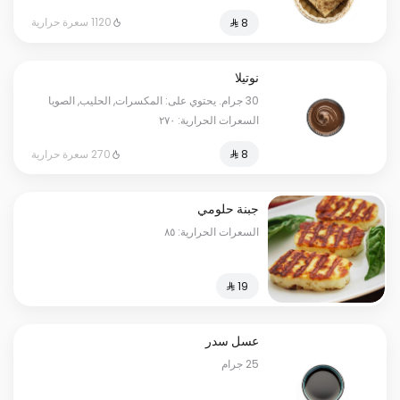
1120 سعرة حرارية
نوتيلا
30 جرام. يحتوي على: المكسرات, الحليب, الصويا
السعرات الحرارية: ٢٧٠
270 سعرة حرارية
جبنة حلومي
السعرات الحرارية: ٨٥
عسل سدر
25 جرام