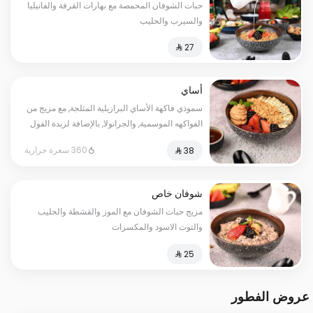
حبات الشوفان المحمصة مع بهارات القرفة والفانيليا
والسيرب والحليب
أساي
سموذي فاكهة الأساي البرازيلية المثلجة, مع مزيج من
الفواكهه الموسمية, والجرانولا, بالإضافة لزبدة الفول
السوداني وبذور الشيا. يحتوي على: الجلوتين.
360 سعرة حرارية
السعرات الحرارية: 360. قد يتم تطبيق مبلغ إضافي
على بعض الاختيارات.
شوفان خاص
مزيج حبات الشوفان مع الموز والقشطة والحليب
والتوت الاسود والمكسرات
عروض الفطور