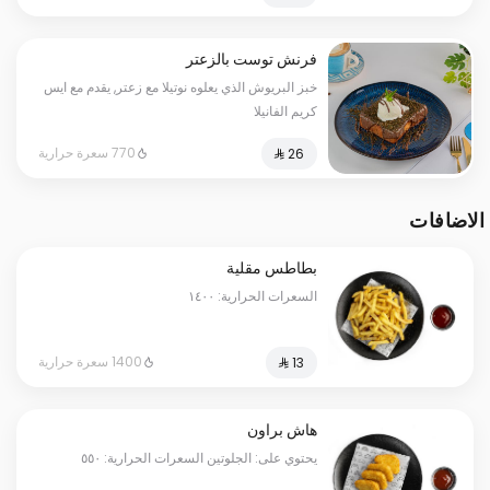
فرنش توست بالزعتر
خبز البريوش الذي يعلوه نوتيلا مع زعتر, يقدم مع ايس
كريم الفانيلا
770 سعرة حرارية
الاضافات
بطاطس مقلية
السعرات الحرارية: ١٤٠٠
1400 سعرة حرارية
هاش براون
يحتوي على: الجلوتين السعرات الحرارية: ٥٥٠