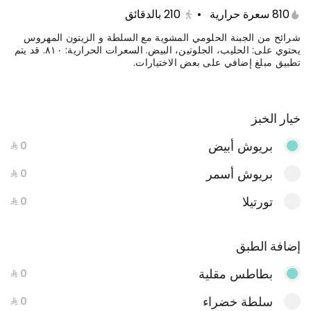
حبات الشوفان المحمصة مع بهارات القرفة والفانيليا
810 سعرة حرارية
•
210
بالدقائق
والسيرب والحليب
شرائح من الجبنة الحلومي المشوية مع السلطة و الزيتون المهروس
يحتوي على: الحليب، الجلوتين، البيض. السعرات الحرارية: ٨١٠. قد يتم
تطبيق مبلغ إضافي على بعض الاختيارات.
أساي
سموذي فاكهة الأساي البرازيلية المثلجة, مع مزيج من
خيار الخبز
الفواكهه الموسمية, والجرانولا, بالإضافة لزبدة الفول
السوداني وبذور الشيا. يحتوي على: الجلوتين.
بريوش أبيض
360 سعرة حرارية
السعرات الحرارية: 360. قد يتم تطبيق مبلغ إضافي
على بعض الاختيارات.
بريوش أسمر
شوفان خاص
تورتيلا
مزيج حبات الشوفان مع الموز والقشطة والحليب
والتوت الاسود والمكسرات
إضافة الطبق
بطاطس مقلية
عروض الفطور
سلطة خضراء