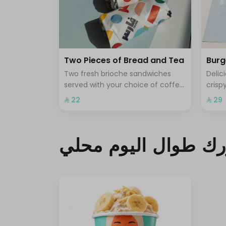
250 سعرة حرارية
290 سعرة حرارية
Two Pieces of Bread and Tea
Burg
Two fresh brioche sandwiches
Delic
إختر من 5 إلى 5
served with your choice of coffee
crisp
or tea for a light and delicious
satis
⁨⁦‪‬ 22⁩
⁨⁦‪‬ 29⁩
310 سعرة حرارية
breakfast experience
300 سعرة حرارية
ك طوال اليوم محلي
320 سعرة حرارية
380 سعرة حرارية
400 سعرة حرارية