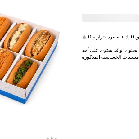
 Offers
Gathering Boxes
Value Deals
ي
0 سعرة حرارية
•
0
ق
يحتوي أو قد يحتوي على أحد
مسببات الحساسية المذكورة
+ ⁨⁦‪‬ 5⁩