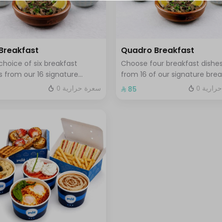
+ ⁨⁦‪‬ 10⁩
+ ⁨⁦‪‬ 12⁩
 Breakfast
Quadro Breakfast
+ ⁨⁦‪‬ 5⁩
choice of six breakfast
Choose four breakfast dishe
s from our 16 signature
from 16 of our signature brea
+ ⁨⁦‪‬ 5⁩
fast selections served with
plates served with three drin
0 ارية
0 سعرة حرارية
⁩
⁨⁦‪‬ 85⁩
 tamees bread and 1 liter of
your choice hot or cold
+ ⁨⁦‪‬ 5⁩
e or tea
+ ⁨⁦‪‬ 5⁩
⁨⁦‪‬ 0⁩
⁨⁦‪‬ 0⁩