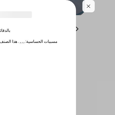
فطورك طوال اليوم محل
Offers
For Sharing
بالدقائ
هذا الصنف 
.
, , ,
:
مسببات الحساسية