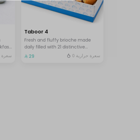
Taboor 4
s
Fresh and fluffy brioche made
kfast
daily filled with 21 distinctive
ks of
flavors choose 4 of your favorite
0 سعرة حرارية
سعرة حر
⁨⁦‪‬ 29⁩
sandwiches