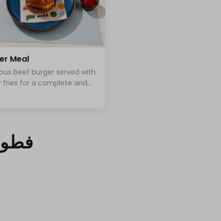
⁨⁦‪‬ 0⁩
⁨⁦‪‬ 0⁩
er Meal
ious beef burger served with
y fries for a complete and
⁨⁦‪‬ 0⁩
fying meal
⁨⁦‪‬ 0⁩
فطور
⁨⁦‪‬ 0⁩
⁨⁦‪‬ 0⁩
⁨⁦‪‬ 0⁩
⁨⁦‪‬ 0⁩