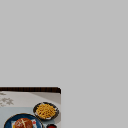
⁨⁦‪‬ 0⁩
⁨⁦‪‬ 0⁩
⁨⁦‪‬ 0⁩
⁨⁦‪‬ 0⁩
⁨⁦‪‬ 0⁩
⁨⁦‪‬ 0⁩
⁨⁦‪‬ 0⁩
⁨⁦‪‬ 0⁩
⁨⁦‪‬ 0⁩