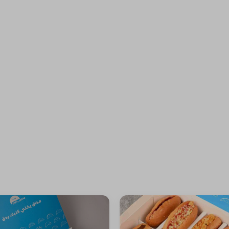
⁨⁦‪‬ 0⁩
⁨⁦‪‬ 0⁩
+ ⁨⁦‪‬ 3⁩
+ ⁨⁦‪‬ 3⁩
⁨⁦‪‬ 0⁩
⁨⁦‪‬ 0⁩
⁨⁦‪‬ 0⁩
⁨⁦‪‬ 0⁩