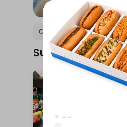
Super Food
Breakfast
Super Food
حد أقصى 15