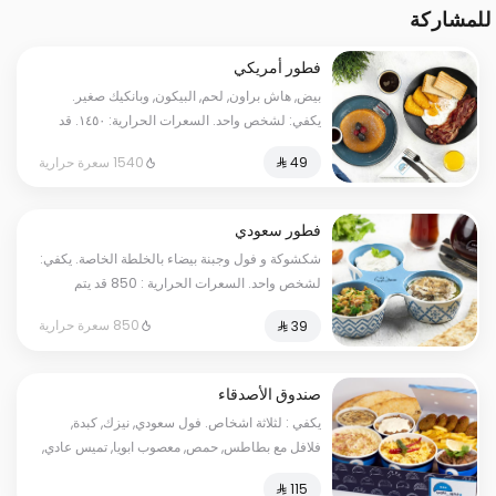
للمشاركة
فطور أمريكي
بيض, هاش براون, لحم, البيكون, وبانكيك صغير.
يكفي: لشخص واحد. السعرات الحرارية: ١٤٥٠. قد
يتم تطبيق مبلغ إضافي على بعض الاختيارات.
1540 سعرة حرارية
فطور سعودي
شكشوكة و فول وجبنة بيضاء بالخلطة الخاصة. يكفي:
لشخص واحد. السعرات الحرارية : 850 قد يتم
تطبيق 5 ریال مبلغ إضافي على بعض الاختيارات.
850 سعرة حرارية
صندوق الأصدقاء
يكفي : لثلاثة اشخاص. فول سعودي, نيزك, كبدة,
فلافل مع بطاطس, حمص, معصوب ابويا, تميس عادي,
تميس جبنة. السعرات الحرارية: ٢٠٠٠