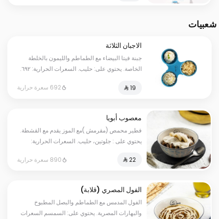
شعبيات
الاجبان الثلاثة
جبنة فيتا البيضاء مع الطماطم والليمون بالخلطة
الخاصة. يحتوي على: حليب. السعرات الحرارية: ٦٩٢.
قد يتم تطبيق مبلغ إضافي على بعض الاختيارات.
692 سعرة حرارية
معصوب أبويا
فطير محمص (مقرمش )مع الموز يقدم مع القشطة.
يحتوي على : جلوتين، حليب. السعرات الحرارية:
١٢١٠. قد يتم تطبيق مبلغ إضافي على بعض
890 سعرة حرارية
الاختيارات.
الفول المصري (قلابة)
الفول المدمس مع الطماطم والبصل المطبوخ
والبهارات المصرية. يحتوي على: السمسم السعرات