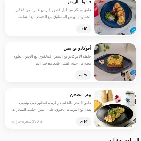
فلفولة البيض
طبق مبتكر من قبل فطور فارس عبارة عن فلافل
محشوة بالبيض المسلوق, مع الحمص مع السلطة
أفوكادو مع بيض
خلطه الافوكادو مع البيض المخفوق مع الجبن , يعلوه
قطع من جبنه الفيتا , يقدم مع خبز البر
بيض مطجن
طبق البيض بالحليب والزبدة لفطور غني وشهي
يقدم مع التوست. يحتوي على : بيض، حليب السعرات
الحرارية: 330
330 سعرة حرارية
الساندوتشات