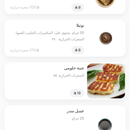
1120 سعرة حرارية
نوتيلا
30 جرام. يحتوي على: المكسرات, الحليب, الصويا
السعرات الحرارية: ٢٧٠
270 سعرة حرارية
جبنة حلومي
السعرات الحرارية: ٨٥
عسل سدر
25 جرام