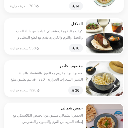
السعرات الحرارية: ٧٠٠. قد يتم تطبيق مبلغ إضافي
700 سعرة حرارية
على بعض الاختيارات.
الفلافل
كرات مقلية ومقرمشة يتم اعدادها من بليلة الحب
والبصل والثوم والكزبرة, تقدم مع قطع المخلل و
صوص الطحينة. يحتوي على: السمسم. السعرات
550 سعرة حرارية
الحرارية: ٥٥٠
معصوب خاص
.فطير البر المفروم مع الموز والقشطة والجبنة
الشدر. السعرات الحرارية : 1320. قد يتم تطبيق مبلغ
إضافي على بعض الاختيارات.
1320 سعرة حرارية
حمص شمالي
الحمص الشمالي مشتق من الحمص الكلاسيكي مع
إضافة المزيد من الثوم والليمون و البقدونس