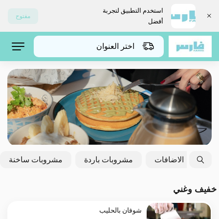
استخدم التطبيق لتجربة
مفتوح
أفضل
اختر العنوان
لحلو
الاضافات
مشروبات باردة
مشروبات ساخنة
خفيف وغني
شوفان بالحليب