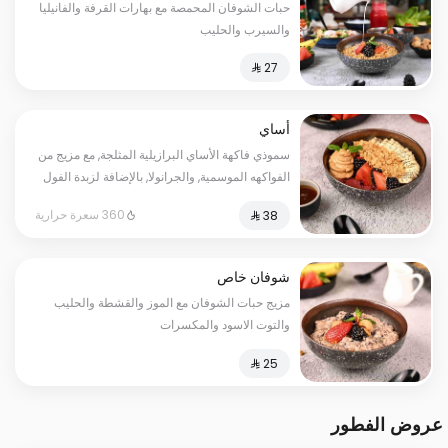
حبات الشوفان المحمصة مع بهارات القرفة والفانيليا
والسيرب والحليب
أساي
سموذي فاكهة الأساي البرازيلية المثلجة, مع مزيج من
الفواكهه الموسمية, والجرانولا, بالإضافة لزبدة الفول
السوداني وبذور الشيا. يحتوي على: الجلوتين.
360 سعرة حرارية
السعرات الحرارية: 360. قد يتم تطبيق مبلغ إضافي
على بعض الاختيارات.
شوفان خاص
مزيج حبات الشوفان مع الموز والقشطة والحليب
والتوت الاسود والمكسرات
عروض الفطور