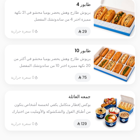
طابور 4
بريوش طازج وهش يحضر يوميا محشو في 21 نكهة
مميزة اختر 4 من ساندوتشك المفضل
0 سعرة حرارية
طابور 10
بريوش طازج وهش يحضر يوميا محشو في أكثر من
20 نكهة مميزة اختر 10 من ساندوتشك المفضل
0 سعرة حرارية
جمعه العائلة
بوكس إفطار متكامل يكفي لخمسة أشخاص يتكون
من أطباق الفول والشكشوكة والأومليت من اختيارك
بالإضافة إلى الكبدة الطازجة والجبنة البيضاء
0 سعرة حرارية
ومعصوب أبويا والفرنش توست وساندويتش الكلوب
المميز يقدم مع البطاطس المقلية وخبز التميس
العادي وخبز التميس المحشي بالجبن