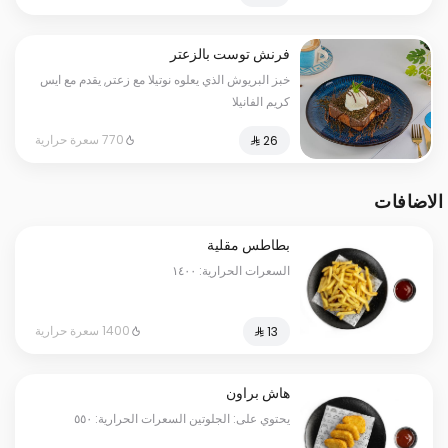
فرنش توست بالزعتر
خبز البريوش الذي يعلوه نوتيلا مع زعتر, يقدم مع ايس
كريم الفانيلا
770 سعرة حرارية
الاضافات
بطاطس مقلية
السعرات الحرارية: ١٤٠٠
1400 سعرة حرارية
هاش براون
يحتوي على: الجلوتين السعرات الحرارية: ٥٥٠