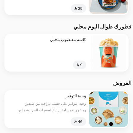
فطورك طوال اليوم محلي
كاسة معـصوب محلي
العروض
وجبة التوفير
وجبة التوفير على حسب مزاجك من طبقين
ومشروب من اختيارك (السعرات الحرارية مابين
530-1210)