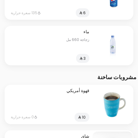
135 سعرة حرارية
ماء
زجاجة 660 مل
مشروبات ساخنة
قهوة أمريكي
0 سعرة حرارية
شاي