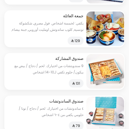
جمعة العائلة
يكفي: لخمسة اشخاص. فول مصري, شكشوكة
تونسية, كلوب ساندوتش, اومليت أوروبي, جبنة بيضاء,
معصوب أبويا, طبق كبدة, فرنش توست, تميس عادي,
تميس جبنة, تميس بر, توست. السعرات الحرارية:
٢٨٥٠
صندوق المشاركة
9 سندويتشات من اختيارك: لحم / دجاج / بيض مع
بيكون/ حلوم تكفي لـ10-14 اشخاص
صندوق الساندوتشات
٤ ساندوتشات من اختيارك: لحم / دجاج / تونا /
حلومي يكفي من ٤-٦ اشخاص